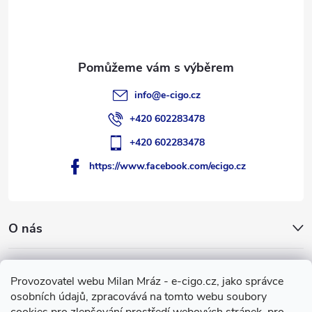
t
í
info
@
e-cigo.cz
+420 602283478
+420 602283478
https://www.facebook.com/ecigo.cz
O nás
Užitečné informace
Provozovatel webu Milan Mráz - e-cigo.cz, jako správce
osobních údajů, zpracovává na tomto webu soubory
Facebook