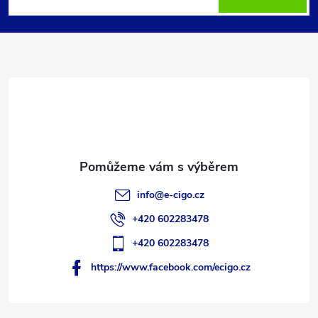
p
a
t
í
info
@
e-cigo.cz
+420 602283478
+420 602283478
https://www.facebook.com/ecigo.cz