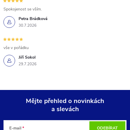
Spokojenost se vším.
Petra Brádková
30.7.2026
vše v pořádku
Jiří Sokol
29.7.2026
Mějte přehled o novinkách
a slevách
Z
á
E-mail
ODEBÍRAT