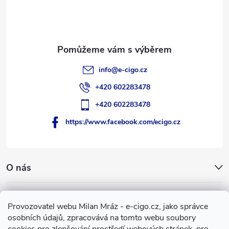
t
í
info
@
e-cigo.cz
+420 602283478
+420 602283478
https://www.facebook.com/ecigo.cz
O nás
Užitečné informace
Provozovatel webu Milan Mráz - e-cigo.cz, jako správce
osobních údajů, zpracovává na tomto webu soubory
Facebook