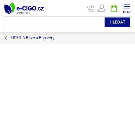
Přejít
NÁKUPNÍ
KOŠÍK
na
obsah
HLEDAT
IMPERIA Báze a Boostery