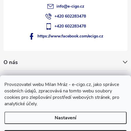
info
@
e-cigo.cz
+420 602283478
+420 602283478
https://www.facebook.com/ecigo.cz
O nás
Užitečné informace
Provozovatel webu Milan Mráz - e-cigo.cz, jako správce
osobních údajů, zpracovává na tomto webu soubory
Facebook
cookies pro zlepšování prostředí webových stránek, pro
analytické účely.
Nastavení
Copyright 2007-2026
e-cigo.cz
. Všechna práva vyhrazena.