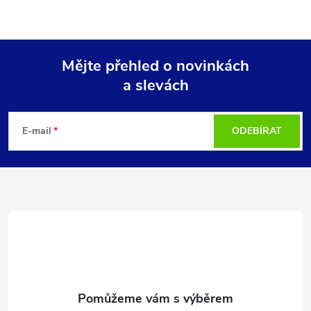
Mějte přehled o novinkách
a slevách
Z
á
E-mail
ODEBÍRAT
p
a
t
í