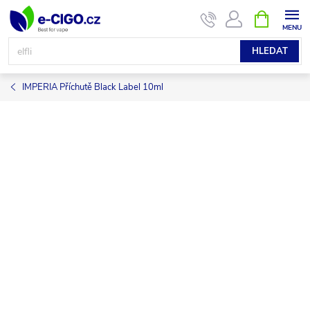
Přejít
NÁKUPNÍ
KOŠÍK
na
obsah
HLEDAT
IMPERIA Příchutě Black Label 10ml