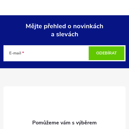
Mějte přehled o novinkách
a slevách
Z
á
E-mail
ODEBÍRAT
p
a
t
í