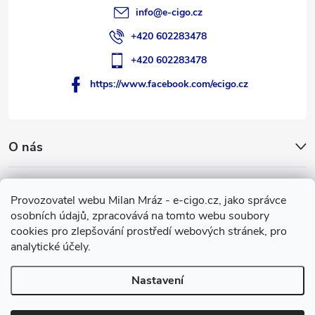
info
@
e-cigo.cz
+420 602283478
+420 602283478
https://www.facebook.com/ecigo.cz
O nás
Užitečné informace
Provozovatel webu Milan Mráz - e-cigo.cz, jako správce
osobních údajů, zpracovává na tomto webu soubory
Facebook
cookies pro zlepšování prostředí webových stránek, pro
analytické účely.
Nastavení
Copyright 2007-2026
e-cigo.cz
. Všechna práva vyhrazena.