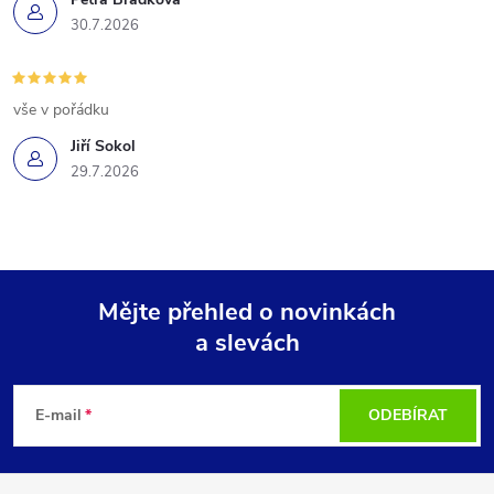
30.7.2026
vše v pořádku
Jiří Sokol
29.7.2026
Mějte přehled o novinkách
a slevách
Z
á
E-mail
ODEBÍRAT
p