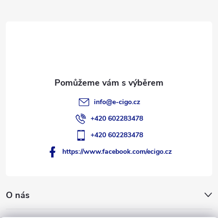
a
t
í
info
@
e-cigo.cz
+420 602283478
+420 602283478
https://www.facebook.com/ecigo.cz
O nás