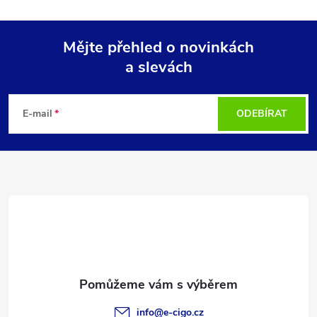
Mějte přehled o novinkách
a slevách
Z
á
E-mail
ODEBÍRAT
p
a
t
í
info
@
e-cigo.cz