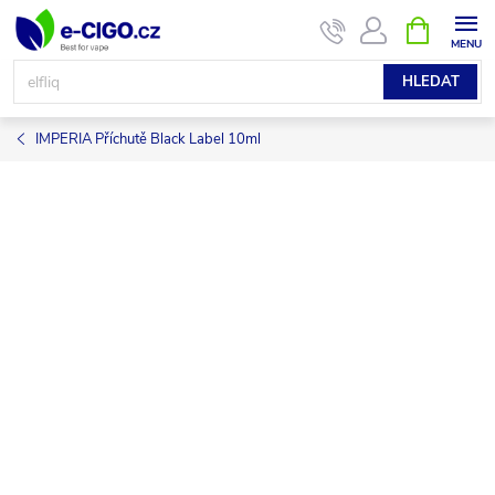
Přejít
NÁKUPNÍ
KOŠÍK
na
obsah
HLEDAT
IMPERIA Příchutě Black Label 10ml