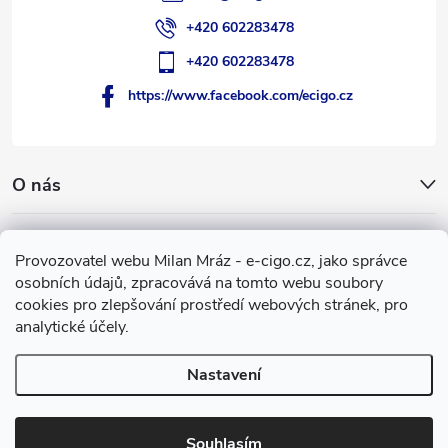
+420 602283478
+420 602283478
https://www.facebook.com/ecigo.cz
O nás
Užitečné informace
Provozovatel webu Milan Mráz - e-cigo.cz, jako správce
osobních údajů, zpracovává na tomto webu soubory
Facebook
cookies pro zlepšování prostředí webových stránek, pro
analytické účely.
Nastavení
Copyright 2007-2026
e-cigo.cz
. Všechna práva vyhrazena.
Vytvořil Shoptet
Souhlasím