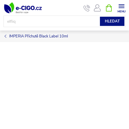
Přejít
NÁKUPNÍ
KOŠÍK
na
obsah
HLEDAT
IMPERIA Příchutě Black Label 10ml