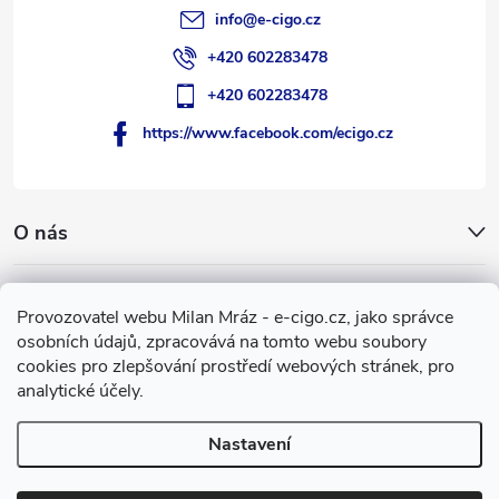
info
@
e-cigo.cz
+420 602283478
+420 602283478
https://www.facebook.com/ecigo.cz
O nás
Užitečné informace
Provozovatel webu Milan Mráz - e-cigo.cz, jako správce
osobních údajů, zpracovává na tomto webu soubory
Facebook
cookies pro zlepšování prostředí webových stránek, pro
analytické účely.
Nastavení
Copyright 2007-2026
e-cigo.cz
. Všechna práva vyhrazena.