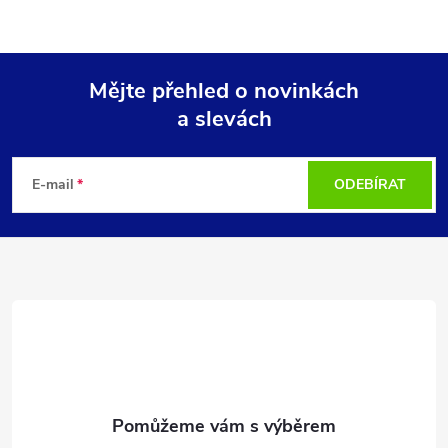
Mějte přehled o novinkách
a slevách
Z
á
E-mail
ODEBÍRAT
p
a
t
í