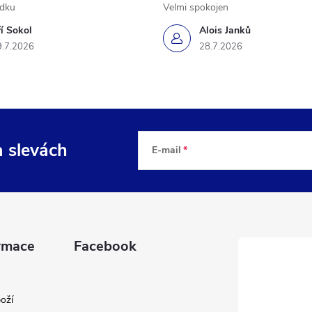
ádku
Velmi spokojen
ří Sokol
Alois Janků
9.7.2026
28.7.2026
a slevách
E-mail
rmace
Facebook
oží