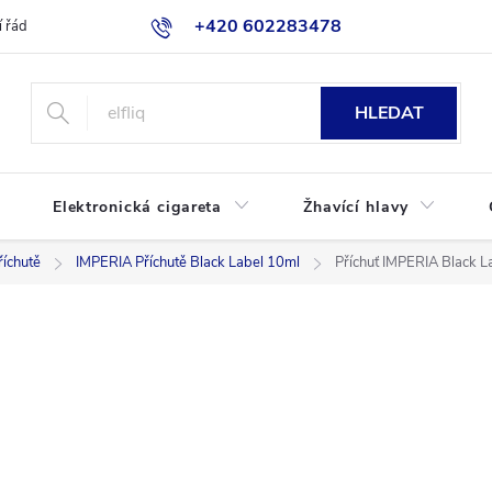
+420 602283478
 řád
Blog
Jak nakupovat
HLEDAT
Elektronická cigareta
Žhavící hlavy
íchutě
IMPERIA Příchutě Black Label 10ml
Příchuť IMPERIA Black L