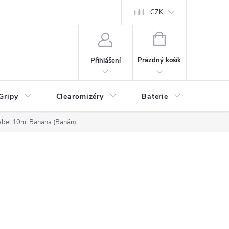
CZK
NÁKUPNÍ
KOŠÍK
Prázdný košík
Přihlášení
Gripy
Clearomizéry
Baterie
Příslu
abel 10ml Banana (Banán)