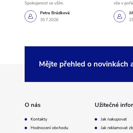
Spokojenost se vším.
vše v poř
Petra Brádková
Ji
30.7.2026
2
Mějte přehled o novinkách
Z
á
p
O nás
Užitečné info
a
Kontakty
Jak nakupovat
t
Hodnocení obchodu
Jak reklamovat zb