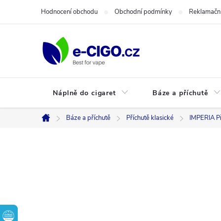
Přejít
Hodnocení obchodu
Obchodní podmínky
Reklamační
na
obsah
Náplně do cigaret
Báze a příchutě
Báze a příchutě
Příchutě klasické
IMPERIA Př
Domů