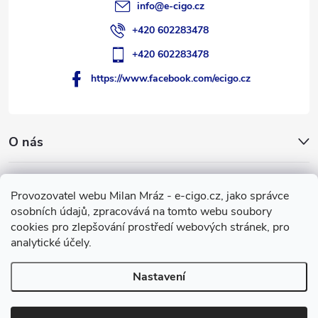
info
@
e-cigo.cz
+420 602283478
+420 602283478
https://www.facebook.com/ecigo.cz
O nás
Užitečné informace
Provozovatel webu Milan Mráz - e-cigo.cz, jako správce
osobních údajů, zpracovává na tomto webu soubory
Facebook
cookies pro zlepšování prostředí webových stránek, pro
analytické účely.
Nastavení
Copyright 2007-2026
e-cigo.cz
. Všechna práva vyhrazena.