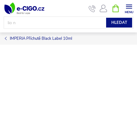
Přejít
NÁKUPNÍ
KOŠÍK
na
obsah
HLEDAT
IMPERIA Příchutě Black Label 10ml