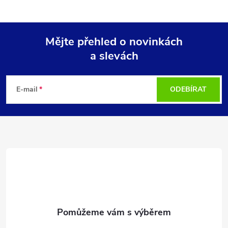
Mějte přehled o novinkách
a slevách
Z
á
E-mail
ODEBÍRAT
p
a
t
í