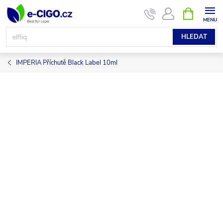
Přejít
NÁKUPNÍ
KOŠÍK
na
obsah
HLEDAT
IMPERIA Příchutě Black Label 10ml