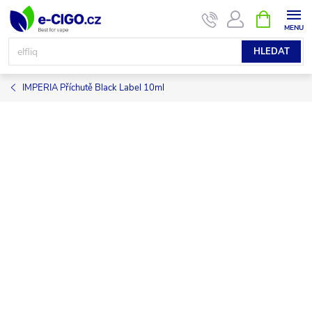
Přejít
NÁKUPNÍ
KOŠÍK
na
obsah
HLEDAT
IMPERIA Příchutě Black Label 10ml