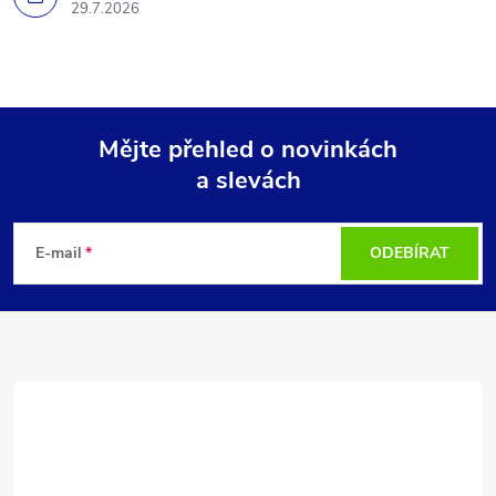
29.7.2026
Mějte přehled o novinkách
a slevách
Z
á
E-mail
ODEBÍRAT
p
a
t
í