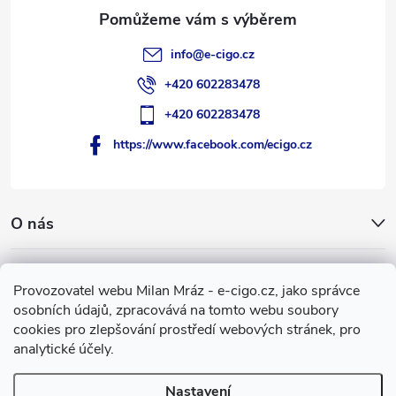
info
@
e-cigo.cz
+420 602283478
+420 602283478
https://www.facebook.com/ecigo.cz
O nás
Užitečné informace
Provozovatel webu Milan Mráz - e-cigo.cz, jako správce
osobních údajů, zpracovává na tomto webu soubory
Facebook
cookies pro zlepšování prostředí webových stránek, pro
analytické účely.
Nastavení