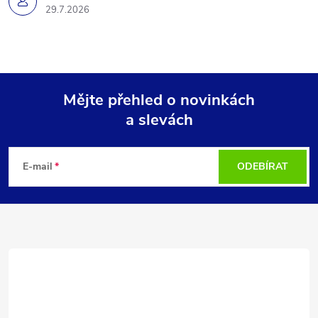
29.7.2026
Mějte přehled o novinkách
a slevách
Z
á
E-mail
ODEBÍRAT
p
a
t
í