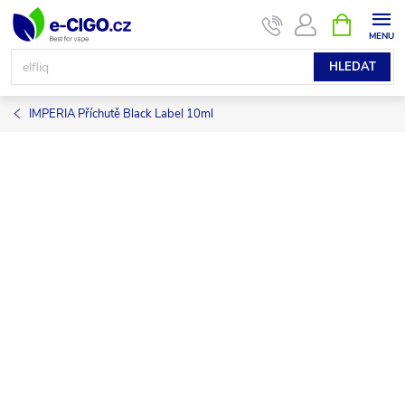
Přejít
NÁKUPNÍ
KOŠÍK
na
obsah
HLEDAT
IMPERIA Příchutě Black Label 10ml