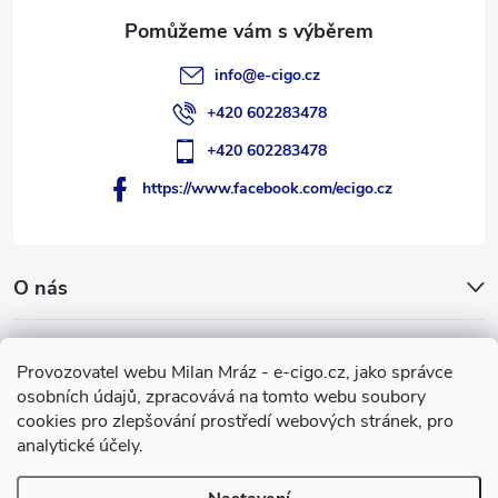
info
@
e-cigo.cz
+420 602283478
+420 602283478
https://www.facebook.com/ecigo.cz
O nás
Užitečné informace
Provozovatel webu Milan Mráz - e-cigo.cz, jako správce
osobních údajů, zpracovává na tomto webu soubory
Facebook
cookies pro zlepšování prostředí webových stránek, pro
analytické účely.