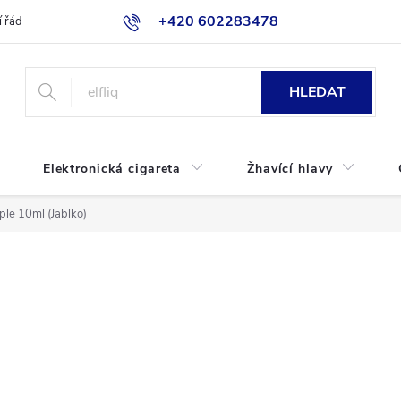
+420 602283478
 řád
Blog
Jak nakupovat
HLEDAT
Elektronická cigareta
Žhavící hlavy
le 10ml (Jablko)