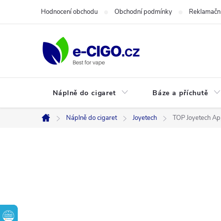
Přejít
Hodnocení obchodu
Obchodní podmínky
Reklamační
na
obsah
Náplně do cigaret
Báze a příchutě
Náplně do cigaret
Joyetech
TOP Joyetech App
Domů