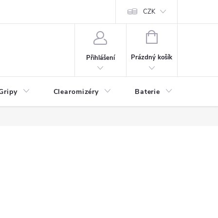
CZK
NÁKUPNÍ
KOŠÍK
Prázdný košík
Přihlášení
Gripy
Clearomizéry
Baterie
Příslu