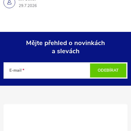
29.7.2026
Mějte přehled o novinkách
a slevách
Z
á
E-mail
ODEBÍRAT
p
a
t
í