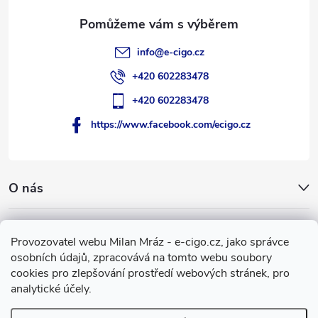
info
@
e-cigo.cz
+420 602283478
+420 602283478
https://www.facebook.com/ecigo.cz
O nás
Užitečné informace
Provozovatel webu Milan Mráz - e-cigo.cz, jako správce
osobních údajů, zpracovává na tomto webu soubory
Facebook
cookies pro zlepšování prostředí webových stránek, pro
analytické účely.