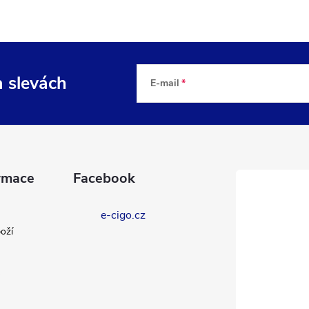
a slevách
E-mail
rmace
Facebook
e-cigo.cz
oží