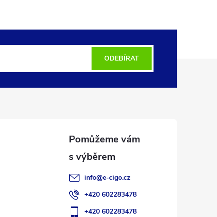
ODEBÍRAT
info
@
e-cigo.cz
+420 602283478
+420 602283478