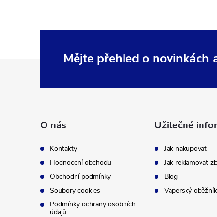
Mějte přehled o novinkách
Z
á
p
O nás
Užitečné info
a
Kontakty
Jak nakupovat
t
Hodnocení obchodu
Jak reklamovat zb
Obchodní podmínky
Blog
í
Soubory cookies
Vaperský oběžník
Podmínky ochrany osobních
údajů