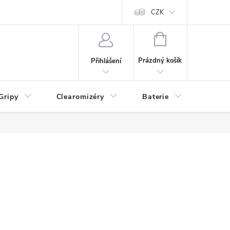
CZK
NÁKUPNÍ
KOŠÍK
Prázdný košík
Přihlášení
Gripy
Clearomizéry
Baterie
Příslu