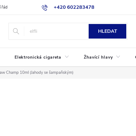
+420 602283478
 řád
Blog
Jak nakupovat
HLEDAT
Elektronická cigareta
Žhavící hlavy
traw Champ 10ml (Jahody se šampaňským)