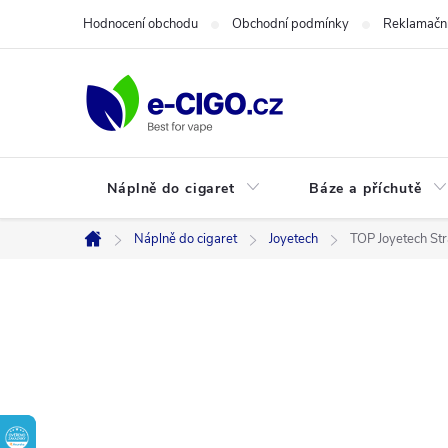
Přejít
Hodnocení obchodu
Obchodní podmínky
Reklamační
na
obsah
Náplně do cigaret
Báze a příchutě
Náplně do cigaret
Joyetech
TOP Joyetech S
Domů