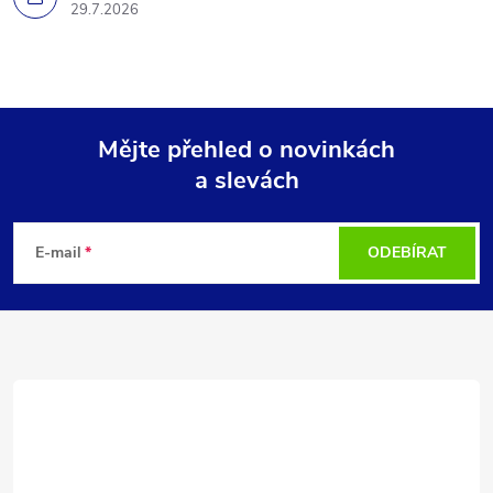
29.7.2026
Mějte přehled o novinkách
a slevách
Z
á
E-mail
ODEBÍRAT
p
a
t
í