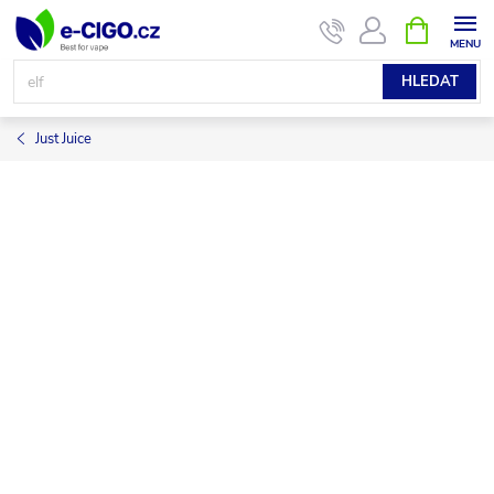
Přejít
NÁKUPNÍ
KOŠÍK
na
obsah
HLEDAT
Just Juice