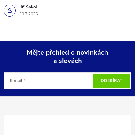
Jiří Sokol
29.7.2026
Mějte přehled o novinkách
a slevách
Z
á
E-mail
ODEBÍRAT
p
a
t