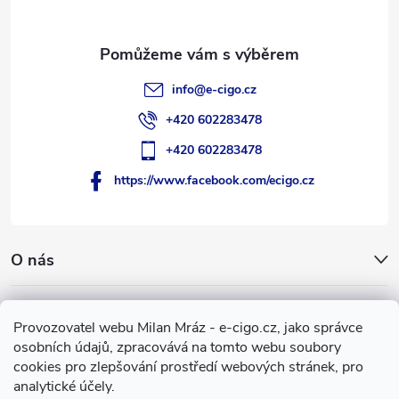
í
info
@
e-cigo.cz
+420 602283478
+420 602283478
https://www.facebook.com/ecigo.cz
O nás
Užitečné informace
Provozovatel webu Milan Mráz - e-cigo.cz, jako správce
osobních údajů, zpracovává na tomto webu soubory
Facebook
cookies pro zlepšování prostředí webových stránek, pro
analytické účely.