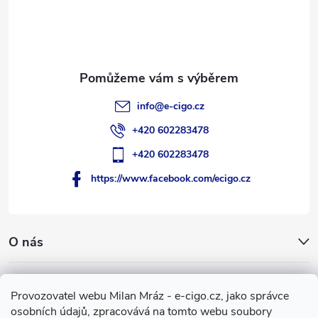
t
í
info
@
e-cigo.cz
+420 602283478
+420 602283478
https://www.facebook.com/ecigo.cz
O nás
Užitečné informace
Provozovatel webu Milan Mráz - e-cigo.cz, jako správce
osobních údajů, zpracovává na tomto webu soubory