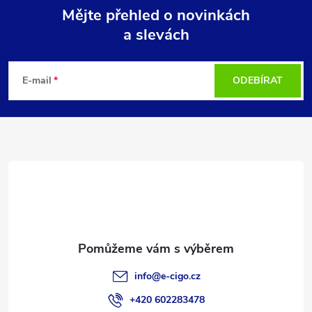
Mějte přehled o novinkách
a slevách
Z
á
E-mail
ODEBÍRAT
p
a
t
í
info
@
e-cigo.cz
+420 602283478