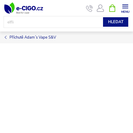
Přejít
NÁKUPNÍ
KOŠÍK
na
obsah
HLEDAT
Příchutě Adam´s Vape S&V