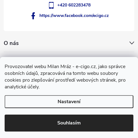
+420 602283478
https://www.facebook.com/ecigo.cz
O nás
Užitečné informace
Provozovatel webu Milan Mráz - e-cigo.cz, jako správce
osobních údajů, zpracovává na tomto webu soubory
Facebook
cookies pro zlepšování prostředí webových stránek, pro
analytické účely.
Nastavení
Copyright 2007-2026
e-cigo.cz
. Všechna práva vyhrazena.
Vytvořil Shoptet
Souhlasím
Používáme
ověření věku Adulto