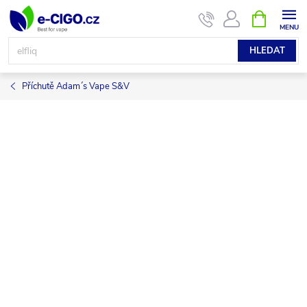
Přejít
NÁKUPNÍ
KOŠÍK
na
obsah
HLEDAT
Příchutě Adam´s Vape S&V