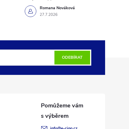
Romana Nováková
27.7.2026
ODEBÍRAT
info
@
e-cigo.cz