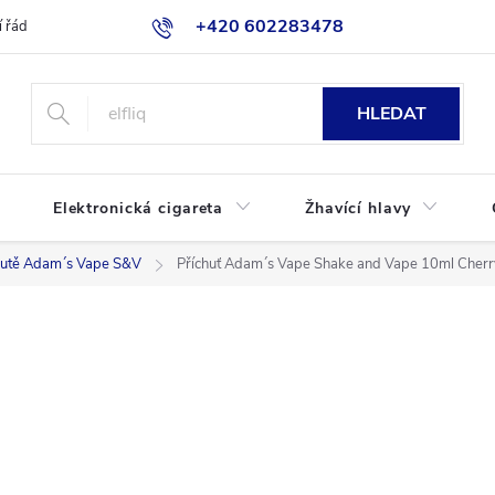
+420 602283478
 řád
Blog
Jak nakupovat
HLEDAT
Elektronická cigareta
Žhavící hlavy
hutě Adam´s Vape S&V
Příchuť Adam´s Vape Shake and Vape 10ml Cher