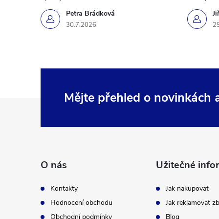
Petra Brádková
Ji
30.7.2026
2
Mějte přehled o novinkách
Z
á
p
O nás
Užitečné info
a
Kontakty
Jak nakupovat
t
Hodnocení obchodu
Jak reklamovat zb
Obchodní podmínky
Blog