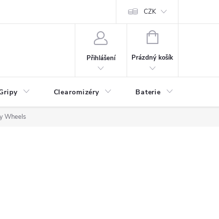
CZK
NÁKUPNÍ
KOŠÍK
Prázdný košík
Přihlášení
Gripy
Clearomizéry
Baterie
Příslu
ry Wheels