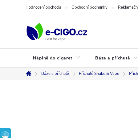
Přejít
Hodnocení obchodu
Obchodní podmínky
Reklamační
na
obsah
Náplně do cigaret
Báze a příchutě
Báze a příchutě
Příchutě Shake & Vape
Příc
Domů