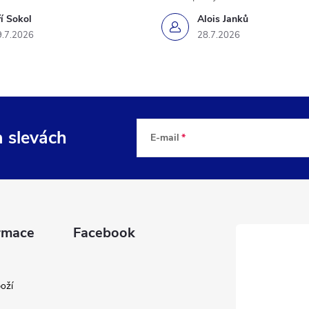
ří Sokol
Alois Janků
9.7.2026
28.7.2026
a slevách
E-mail
rmace
Facebook
oží