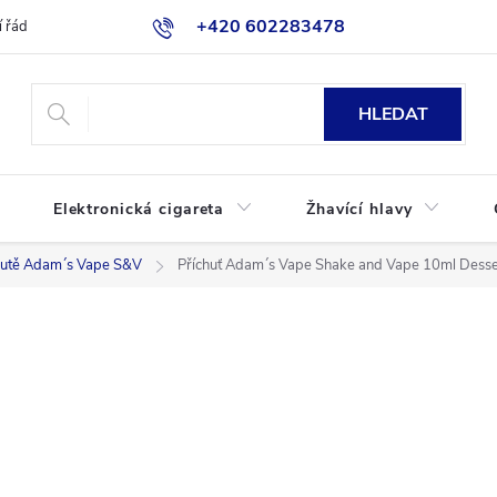
+420 602283478
 řád
Blog
Jak nakupovat
HLEDAT
Elektronická cigareta
Žhavící hlavy
hutě Adam´s Vape S&V
Příchuť Adam´s Vape Shake and Vape 10ml Desse