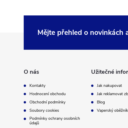
Mějte přehled o novinkách
Z
á
p
O nás
Užitečné info
a
Kontakty
Jak nakupovat
t
Hodnocení obchodu
Jak reklamovat zb
Obchodní podmínky
Blog
í
Soubory cookies
Vaperský oběžník
Podmínky ochrany osobních
údajů