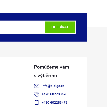
ODEBÍRAT
info
@
e-cigo.cz
+420 602283478
+420 602283478