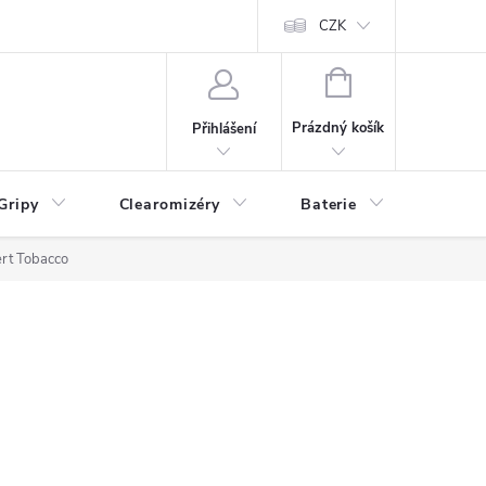
CZK
NÁKUPNÍ
KOŠÍK
Prázdný košík
Přihlášení
Gripy
Clearomizéry
Baterie
Příslu
rt Tobacco