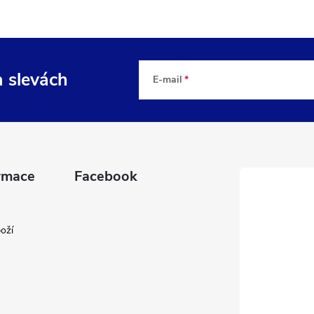
a slevách
E-mail
rmace
Facebook
oží