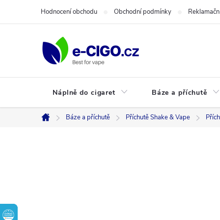
Přejít
Hodnocení obchodu
Obchodní podmínky
Reklamační
na
obsah
Náplně do cigaret
Báze a příchutě
Báze a příchutě
Příchutě Shake & Vape
Příc
Domů