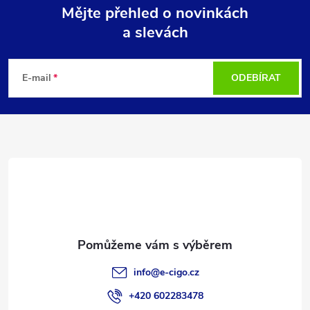
Mějte přehled o novinkách
a slevách
Z
á
E-mail
ODEBÍRAT
p
a
t
í
info
@
e-cigo.cz
+420 602283478