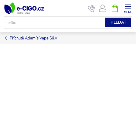
Přejít
NÁKUPNÍ
KOŠÍK
na
obsah
HLEDAT
Příchutě Adam´s Vape S&V