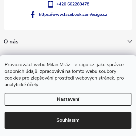
+420 602283478
https://www.facebook.com/ecigo.cz
O nás
Užitečné informace
Provozovatel webu Milan Mráz - e-cigo.cz, jako správce
osobních údajů, zpracovává na tomto webu soubory
Facebook
cookies pro zlepšování prostředí webových stránek, pro
analytické účely.
Nastavení
Copyright 2007-2026
e-cigo.cz
. Všechna práva vyhrazena.
Vytvořil Shoptet
Souhlasím
Používáme
ověření věku Adulto