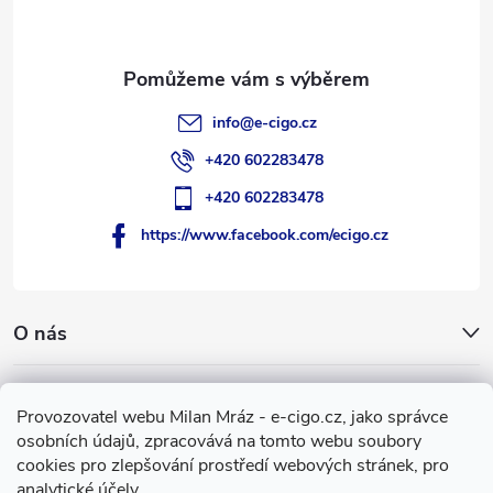
í
info
@
e-cigo.cz
+420 602283478
+420 602283478
https://www.facebook.com/ecigo.cz
O nás
Užitečné informace
Provozovatel webu Milan Mráz - e-cigo.cz, jako správce
osobních údajů, zpracovává na tomto webu soubory
Facebook
cookies pro zlepšování prostředí webových stránek, pro
analytické účely.