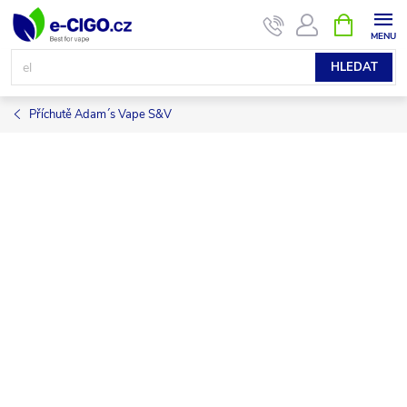
Přejít
NÁKUPNÍ
KOŠÍK
na
obsah
HLEDAT
Příchutě Adam´s Vape S&V