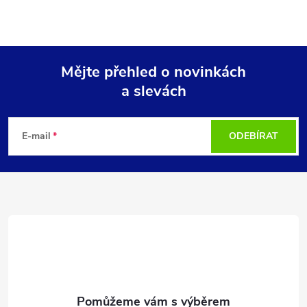
Mějte přehled o novinkách
a slevách
Z
á
E-mail
ODEBÍRAT
p
a
t
í