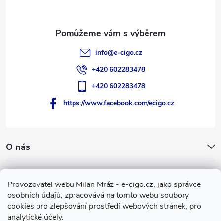
í
info
@
e-cigo.cz
+420 602283478
+420 602283478
https://www.facebook.com/ecigo.cz
O nás
Užitečné informace
Provozovatel webu Milan Mráz - e-cigo.cz, jako správce
osobních údajů, zpracovává na tomto webu soubory
Facebook
cookies pro zlepšování prostředí webových stránek, pro
analytické účely.