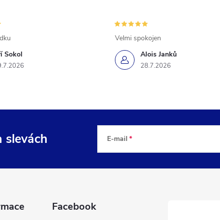
ádku
Velmi spokojen
ří Sokol
Alois Janků
9.7.2026
28.7.2026
a slevách
E-mail
rmace
Facebook