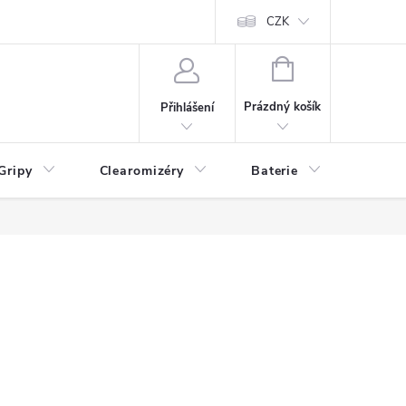
CZK
NÁKUPNÍ
KOŠÍK
Prázdný košík
Přihlášení
Gripy
Clearomizéry
Baterie
Příslu