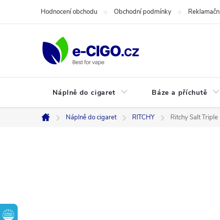
Přejít
Hodnocení obchodu
Obchodní podmínky
Reklamační
na
obsah
Náplně do cigaret
Báze a příchutě
Náplně do cigaret
RITCHY
Ritchy Salt Tripl
Domů