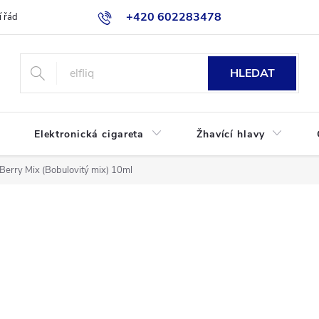
+420 602283478
 řád
Blog
Jak nakupovat
HLEDAT
Elektronická cigareta
Žhavící hlavy
e Berry Mix (Bobulovitý mix) 10ml