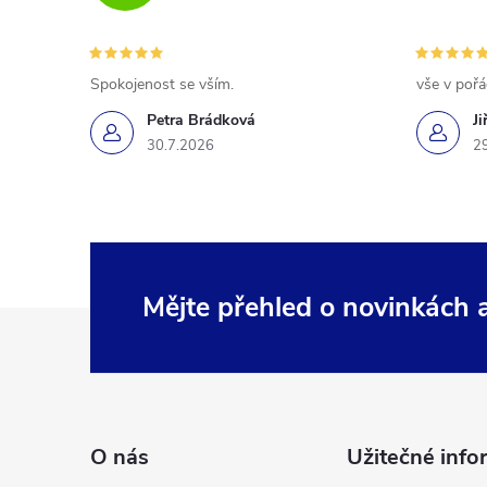
Spokojenost se vším.
vše v poř
Petra Brádková
Ji
30.7.2026
2
Mějte přehled o novinkách
Z
á
p
O nás
Užitečné info