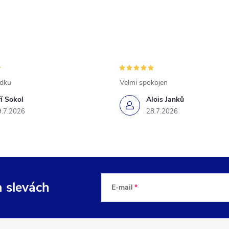
ádku
Velmi spokojen
ří Sokol
Alois Janků
9.7.2026
28.7.2026
a slevách
E-mail