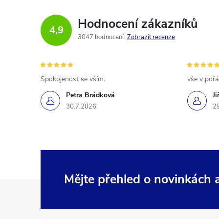
Hodnocení zákazníků
4,9
3047 hodnocení
Zobrazit recenze
Spokojenost se vším.
vše v poř
Petra Brádková
Ji
30.7.2026
2
Mějte přehled o novinkách
Z
á