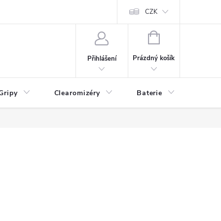
CZK
NÁKUPNÍ
KOŠÍK
Prázdný košík
Přihlášení
Gripy
Clearomizéry
Baterie
Příslu