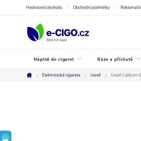
Přejít
Hodnocení obchodu
Obchodní podmínky
Reklamační
na
obsah
Náplně do cigaret
Báze a příchutě
Elektronická cigareta
Uwell
Uwell Caliburn 
Domů