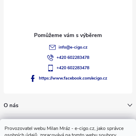
t
í
info
@
e-cigo.cz
+420 602283478
+420 602283478
https://www.facebook.com/ecigo.cz
O nás
Užitečné informace
Provozovatel webu Milan Mráz - e-cigo.cz, jako správce
osobních údajů, zpracovává na tomto webu soubory