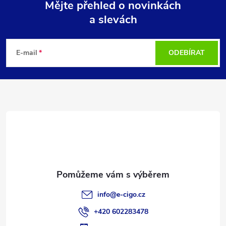
Mějte přehled o novinkách
a slevách
Z
á
E-mail
ODEBÍRAT
p
a
t
í
info
@
e-cigo.cz
+420 602283478