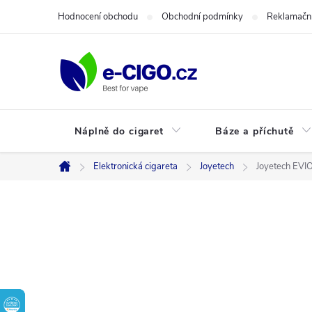
Přejít
Hodnocení obchodu
Obchodní podmínky
Reklamační
na
obsah
Náplně do cigaret
Báze a příchutě
Elektronická cigareta
Joyetech
Joyetech EVI
Domů