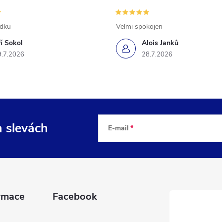
ádku
Velmi spokojen
ří Sokol
Alois Janků
9.7.2026
28.7.2026
a slevách
E-mail
rmace
Facebook