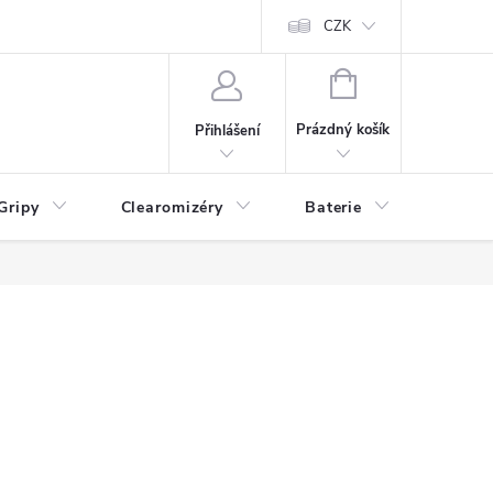
CZK
NÁKUPNÍ
KOŠÍK
Prázdný košík
Přihlášení
Gripy
Clearomizéry
Baterie
Příslu