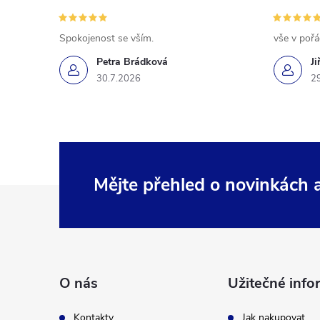
Spokojenost se vším.
vše v poř
Petra Brádková
Ji
30.7.2026
2
Mějte přehled o novinkách
Z
á
p
O nás
Užitečné info
a
Kontakty
Jak nakupovat