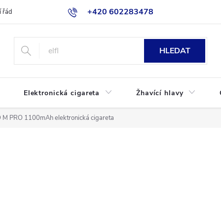
+420 602283478
 řád
Blog
Jak nakupovat
HLEDAT
Elektronická cigareta
Žhavící hlavy
O M PRO 1100mAh elektronická cigareta