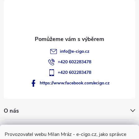
t
í
info
@
e-cigo.cz
+420 602283478
+420 602283478
https://www.facebook.com/ecigo.cz
O nás
Užitečné informace
Provozovatel webu Milan Mráz - e-cigo.cz, jako správce