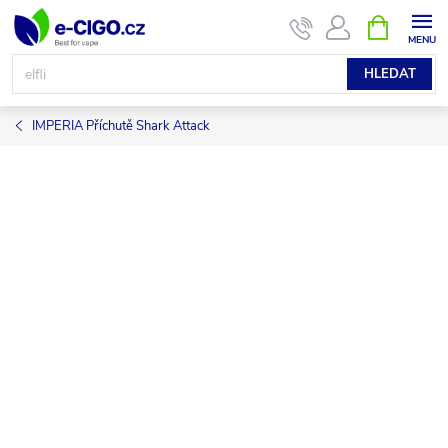
Přejít
NÁKUPNÍ
KOŠÍK
na
obsah
HLEDAT
IMPERIA Příchutě Shark Attack