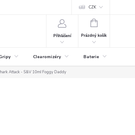
CZK
NÁKUPNÍ
KOŠÍK
Prázdný košík
Přihlášení
Gripy
Clearomizéry
Baterie
Příslu
Shark Attack - S&V 10ml Foggy Daddy