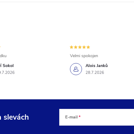
ádku
Velmi spokojen
ří Sokol
Alois Janků
9.7.2026
28.7.2026
a slevách
E-mail