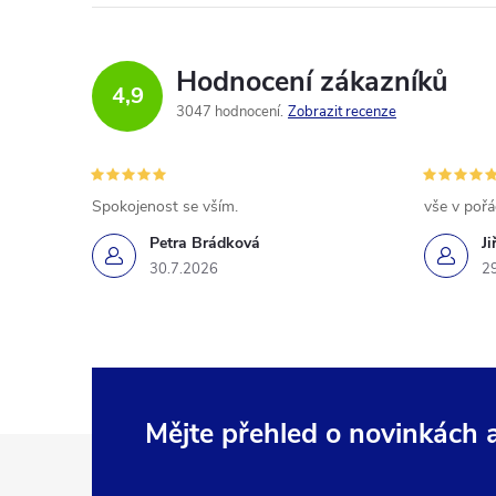
Hodnocení zákazníků
4,9
3047 hodnocení
Zobrazit recenze
Spokojenost se vším.
vše v poř
Petra Brádková
Ji
30.7.2026
2
Mějte přehled o novinkách
Z