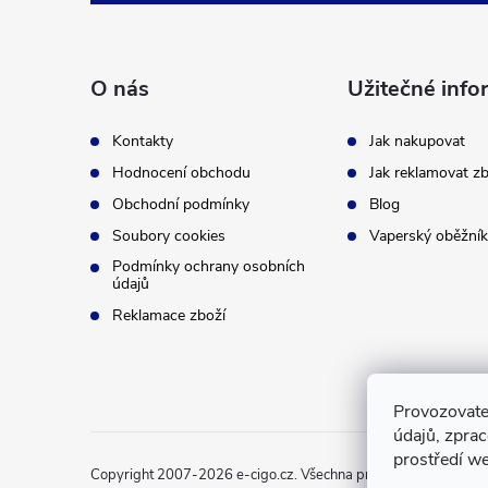
á
p
O nás
Užitečné info
a
Kontakty
Jak nakupovat
t
Hodnocení obchodu
Jak reklamovat zb
Obchodní podmínky
Blog
í
Soubory cookies
Vaperský oběžník
Podmínky ochrany osobních
údajů
Reklamace zboží
Provozovate
údajů, zpra
prostředí we
Copyright 2007-2026
e-cigo.cz
. Všechna práva vyhrazena.