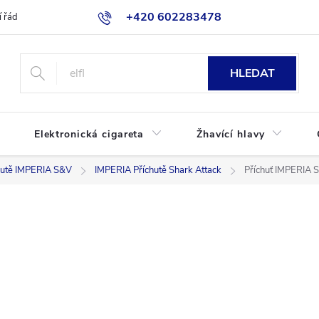
+420 602283478
 řád
Blog
Jak nakupovat
HLEDAT
Elektronická cigareta
Žhavící hlavy
hutě IMPERIA S&V
IMPERIA Příchutě Shark Attack
Příchuť IMPERIA 