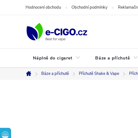
Přejít
Hodnocení obchodu
Obchodní podmínky
Reklamační
na
obsah
Náplně do cigaret
Báze a příchutě
Báze a příchutě
Příchutě Shake & Vape
Příc
Domů