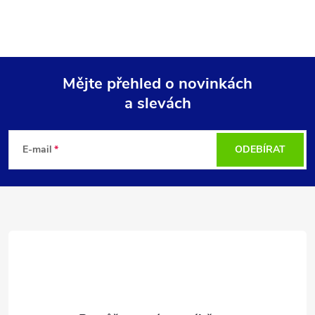
Mějte přehled o novinkách
a slevách
Z
á
E-mail
ODEBÍRAT
p
a
t
í