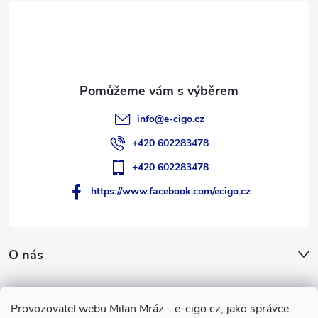
t
í
info
@
e-cigo.cz
+420 602283478
+420 602283478
https://www.facebook.com/ecigo.cz
O nás
Užitečné informace
Provozovatel webu Milan Mráz - e-cigo.cz, jako správce