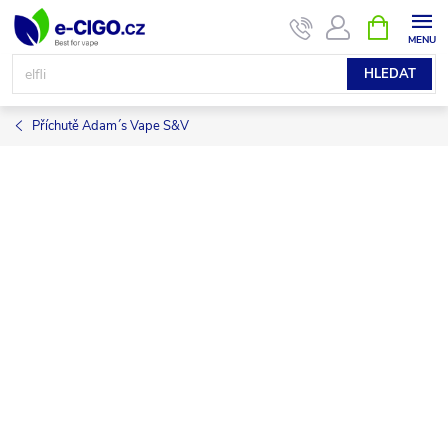
Přejít
NÁKUPNÍ
KOŠÍK
na
obsah
HLEDAT
Příchutě Adam´s Vape S&V