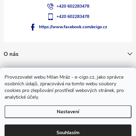
+420 602283478
+420 602283478
https://www.facebook.com/ecigo.cz
O nás
Užitečné informace
Provozovatel webu Milan Mráz - e-cigo.cz, jako správce
osobních údajů, zpracovává na tomto webu soubory
Facebook
cookies pro zlepšování prostředí webových stránek, pro
analytické účely.
Nastavení
Copyright 2007-2026
e-cigo.cz
. Všechna práva vyhrazena.
Vytvořil Shoptet
Souhlasím