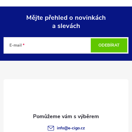
Mějte přehled o novinkách
a slevách
Z
á
E-mail
ODEBÍRAT
p
a
t
í
info
@
e-cigo.cz