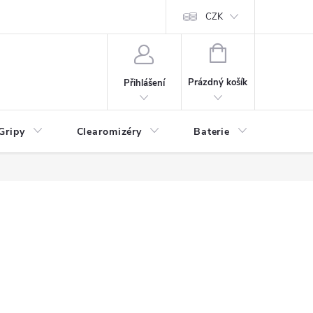
CZK
NÁKUPNÍ
KOŠÍK
Prázdný košík
Přihlášení
Gripy
Clearomizéry
Baterie
Příslu