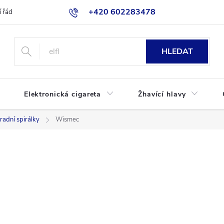
+420 602283478
 řád
Blog
Jak nakupovat
HLEDAT
Elektronická cigareta
Žhavící hlavy
radní spirálky
Wismec