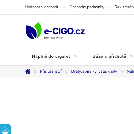
Přejít
Hodnocení obchodu
Obchodní podmínky
Reklamační
na
obsah
Náplně do cigaret
Báze a příchutě
Příslušenství
Dráty, spirálky, vata, knoty
Náh
Domů