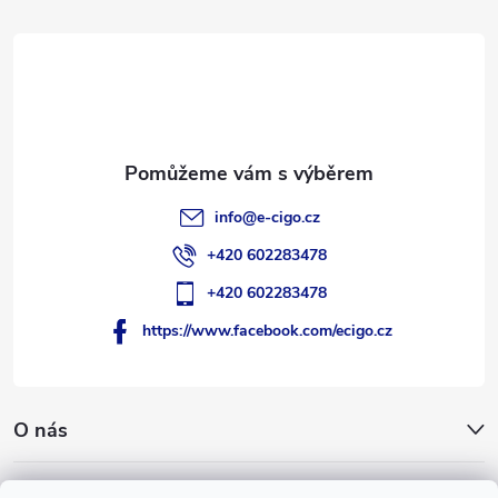
a
t
í
info
@
e-cigo.cz
+420 602283478
+420 602283478
https://www.facebook.com/ecigo.cz
O nás
Užitečné informace