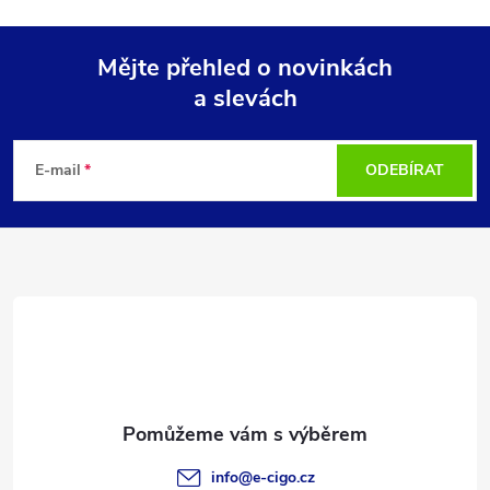
Mějte přehled o novinkách
a slevách
Z
á
E-mail
ODEBÍRAT
p
a
t
í
info
@
e-cigo.cz