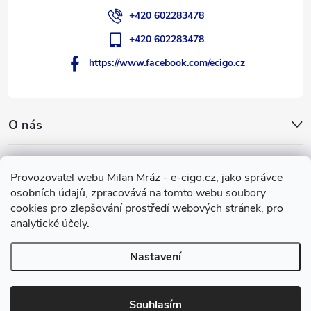
+420 602283478
+420 602283478
https://www.facebook.com/ecigo.cz
O nás
Užitečné informace
Provozovatel webu Milan Mráz - e-cigo.cz, jako správce
osobních údajů, zpracovává na tomto webu soubory
Facebook
cookies pro zlepšování prostředí webových stránek, pro
analytické účely.
Nastavení
Copyright 2007-2026
e-cigo.cz
. Všechna práva vyhrazena.
Vytvořil Shoptet
Souhlasím