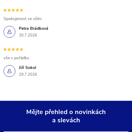
Spokojenost se vším.
Petra Brádková
30.7.2026
vše v pořádku
Jiří Sokol
29.7.2026
Mějte přehled o novinkách
a slevách
Z