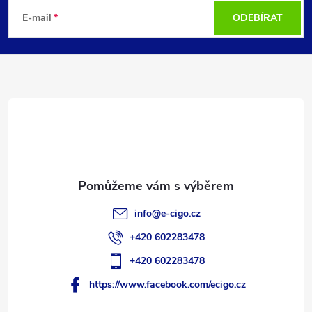
á
E-mail
ODEBÍRAT
p
a
t
í
info
@
e-cigo.cz
+420 602283478
+420 602283478
https://www.facebook.com/ecigo.cz