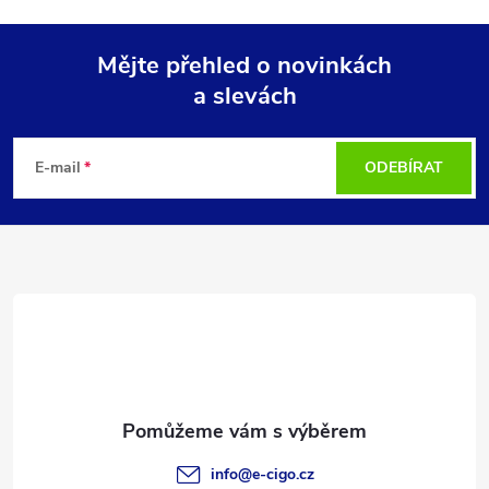
Mějte přehled o novinkách
a slevách
Z
á
E-mail
ODEBÍRAT
p
a
t
í
info
@
e-cigo.cz