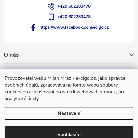
+420 602283478
+420 602283478
https://www.facebook.com/ecigo.cz
O nás
Užitečné informace
Provozovatel webu Milan Mráz - e-cigo.cz, jako správce
osobních údajů, zpracovává na tomto webu soubory
Facebook
cookies pro zlepšování prostředí webových stránek, pro
analytické účely.
Nastavení
Copyright 2007-2026
e-cigo.cz
. Všechna práva vyhrazena.
Vytvořil Shoptet
Souhlasím