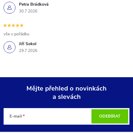
Petra Brádková
30.7.2026
vše v pořádku
Jiří Sokol
29.7.2026
Mějte přehled o novinkách
a slevách
Z
á
E-mail
ODEBÍRAT
p