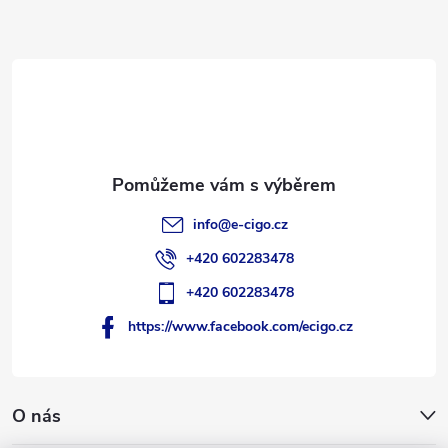
a
t
í
info
@
e-cigo.cz
+420 602283478
+420 602283478
https://www.facebook.com/ecigo.cz
O nás