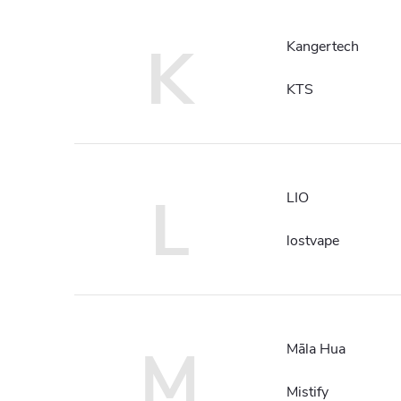
K
Kangertech
KTS
L
LIO
lostvape
M
Māla Hua
Mistify