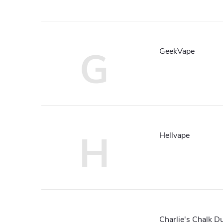
G
GeekVape
H
Hellvape
Charlie's Chalk D