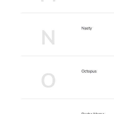
N
Nasty
O
Octopus