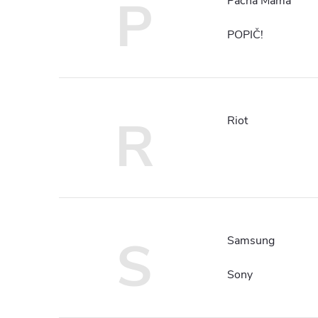
P
Pacha Mama
POPIČ!
R
Riot
S
Samsung
Sony