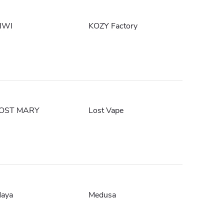
IWI
KOZY Factory
OST MARY
Lost Vape
aya
Medusa