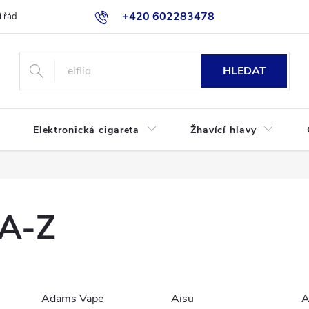
+420 602283478
 řád
Blog
Jak nakupovat
HLEDAT
Elektronická cigareta
Žhavící hlavy
 A-Z
Adams Vape
Aisu
A