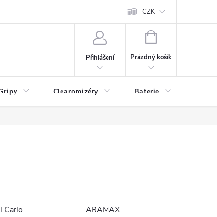
CZK
NÁKUPNÍ
KOŠÍK
Prázdný košík
Přihlášení
Gripy
Clearomizéry
Baterie
Příslu
l Carlo
ARAMAX