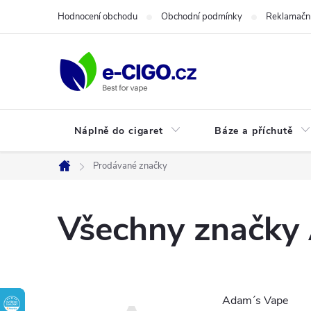
Přejít
Hodnocení obchodu
Obchodní podmínky
Reklamační
na
obsah
Náplně do cigaret
Báze a příchutě
Prodávané značky
Domů
Všechny značky
Adam´s Vape