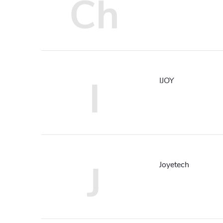
Ch
I
IJOY
J
Joyetech