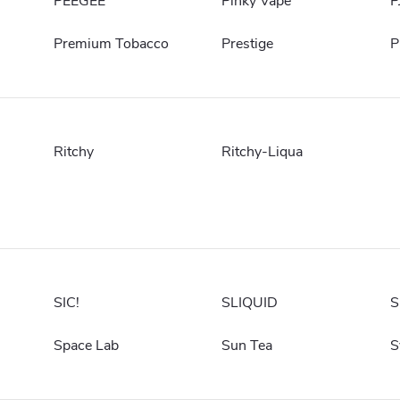
PEEGEE
Pinky Vape
P
Premium Tobacco
Prestige
P
Ritchy
Ritchy-Liqua
SIC!
SLIQUID
S
Space Lab
Sun Tea
S