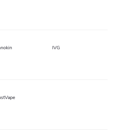
nnokin
IVG
ustVape