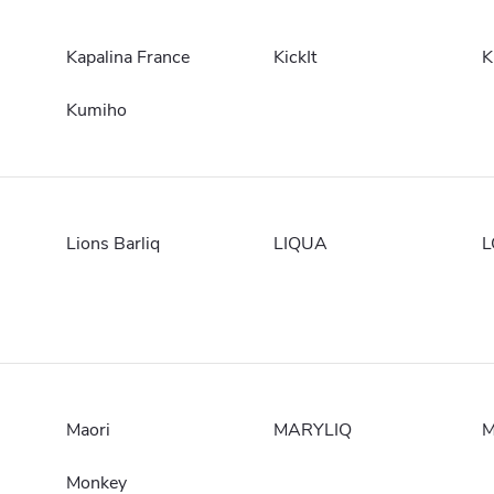
Kapalina France
KickIt
K
Kumiho
Lions Barliq
LIQUA
L
Maori
MARYLIQ
M
Monkey