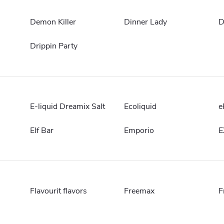
Demon Killer
Dinner Lady
D
Drippin Party
E-liquid Dreamix Salt
Ecoliquid
e
Elf Bar
Emporio
E
Flavourit flavors
Freemax
F