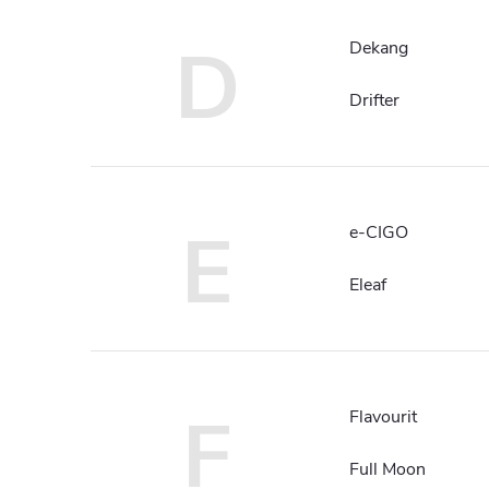
D
Dekang
Drifter
E
e-CIGO
Eleaf
F
Flavourit
Full Moon