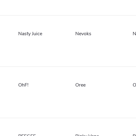
Nasty Juice
Nevoks
N
OhF!
Oree
O