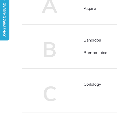
A
Aspire
B
Bandidos
Bombo Juice
C
Coilology