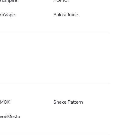
J Empire
POPIC!
roVape
Pukka Juice
MOK
Snake Pattern
voëMesto