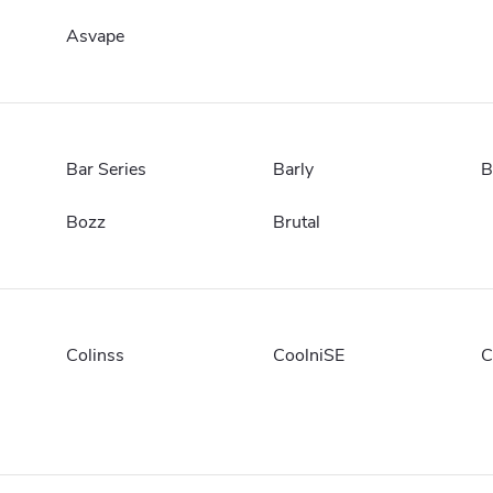
Asvape
Bar Series
Barly
B
Bozz
Brutal
Colinss
CoolniSE
C