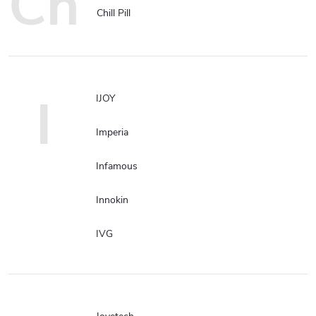
Ch
Chill Pill
I
IJOY
Imperia
Infamous
Innokin
IVG