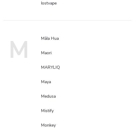
lostvape
M
Māla Hua
Maori
MARYLIQ
Maya
Medusa
Mistify
Monkey