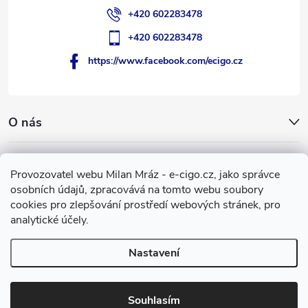
+420 602283478
+420 602283478
https://www.facebook.com/ecigo.cz
O nás
Užitečné informace
Provozovatel webu Milan Mráz - e-cigo.cz, jako správce
osobních údajů, zpracovává na tomto webu soubory
Facebook
cookies pro zlepšování prostředí webových stránek, pro
analytické účely.
Nastavení
Copyright 2007-2026
e-cigo.cz
. Všechna práva vyhrazena.
Vytvořil Shoptet
Souhlasím