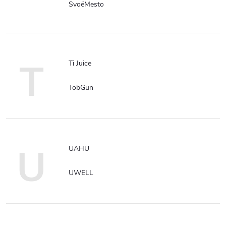
SvoëMesto
T
Ti Juice
TobGun
U
UAHU
UWELL