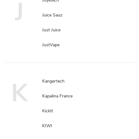
J
Joyetech
Juice Sauz
Just Juice
JustVape
K
Kangertech
Kapalina France
KickIt
KIWI