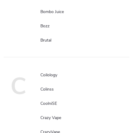
Bombo Juice
Bozz
Brutal
C
Coilology
Colinss
CoolniSE
Crazy Vape
CrazyVape