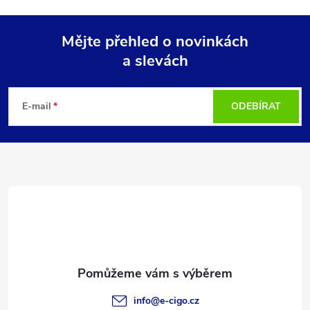
Mějte přehled o novinkách
a slevách
Z
á
E-mail
ODEBÍRAT
p
a
t
í
info
@
e-cigo.cz