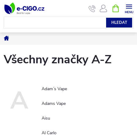
Přejít
NÁKUPNÍ
KOŠÍK
na
obsah
HLEDAT
Domů
Všechny značky A-Z
A
Adam´s Vape
Adams Vape
Aisu
Al Carlo