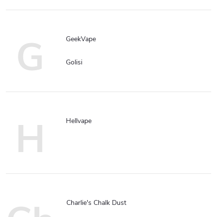
G
GeekVape
Golisi
H
Hellvape
Charlie's Chalk Dust