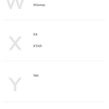
W
Wismec
X
X4
XTAR
Y
Yeti